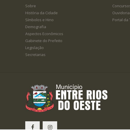
Sobre
Concurso
História da Cidade
Ouvidoria
Símbolos e Hino
Portal da
Demografia
Aspectos Econômicos
Gabinete do Prefeito
Legislação
Secretarias