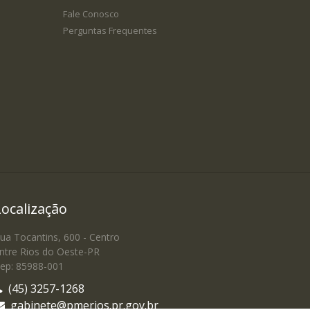
Fale Conosco
Perguntas Frequentes
Localização
ua Tocantins, 600 - Centro
ntre Rios do Oeste-PR
ep: 85988-001
(45) 3257-1268
gabinete@pmerios.pr.gov.br