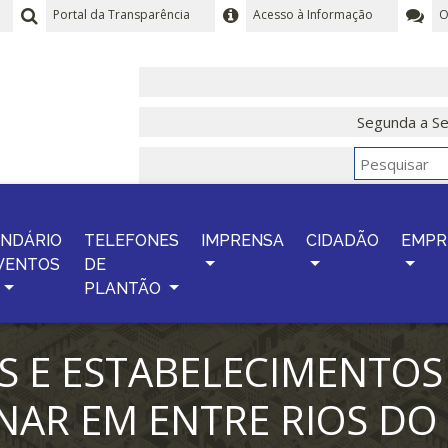
Portal da Transparência
Acesso à Informação
O
Segunda a Se
NDÁRIO
TELEFONES
IMPRENSA
CIDADÃO
EMPR
VENTOS
DE
PLANTÃO
S E ESTABELECIMENTOS
NAR EM ENTRE RIOS DO