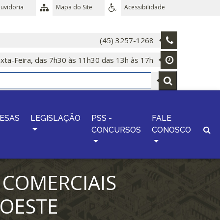
uvidoria
Mapa do Site
Acessibilidade
(45) 3257-1268
xta-Feira, das 7h30 às 11h30 das 13h às 17h
ESAS
LEGISLAÇÃO
PSS -
FALE
CONCURSOS
CONOSCO
 COMERCIAIS
 OESTE