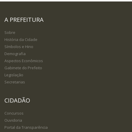
A PREFEITURA
Sobre
História da Cidade
Símbolos e Hino
Demografia
Aspectos Econômicos
Gabinete do Prefeito
Legislação
Secretarias
CIDADÃO
Concursos
Ouvidoria
Portal da Transparência