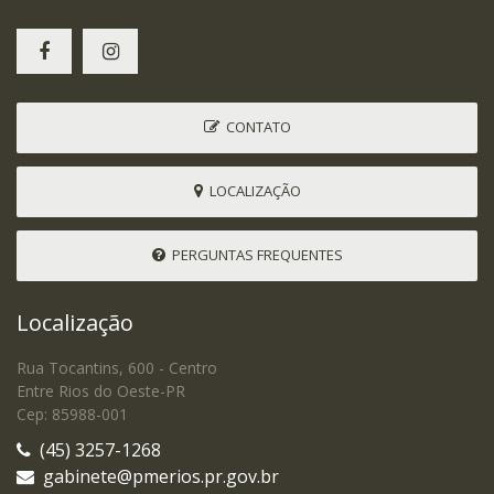
CONTATO
LOCALIZAÇÃO
PERGUNTAS FREQUENTES
Localização
Rua Tocantins, 600 - Centro
Entre Rios do Oeste-PR
Cep: 85988-001
(45) 3257-1268
gabinete@pmerios.pr.gov.br