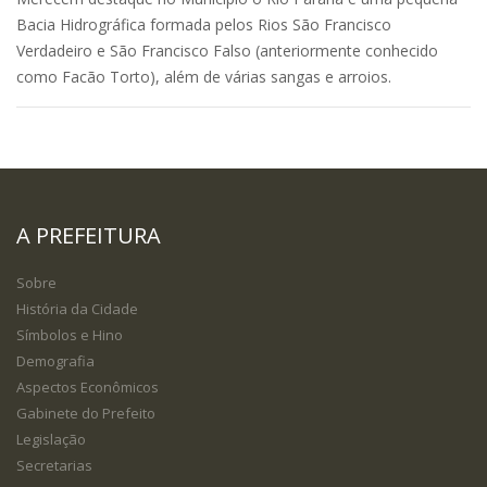
Bacia Hidrográfica formada pelos Rios São Francisco
Verdadeiro e São Francisco Falso (anteriormente conhecido
como Facão Torto), além de várias sangas e arroios.
A PREFEITURA
Sobre
História da Cidade
Símbolos e Hino
Demografia
Aspectos Econômicos
Gabinete do Prefeito
Legislação
Secretarias