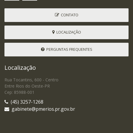
CONTATO
LOCALIZAÇÃO
PERGUNTAS FREQUENTES
Localização
Rua Tocantins, 600 - Centro
Entre Rios do Oeste-PR
Cep: 85988-001
(45) 3257-1268
gabinete@pmerios.pr.gov.br