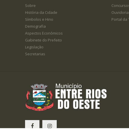
Sobre
Concurso
História da Cidade
Ouvidoria
Símbolos e Hino
Portal da
Demografia
Aspectos Econômicos
Gabinete do Prefeito
Legislação
Secretarias