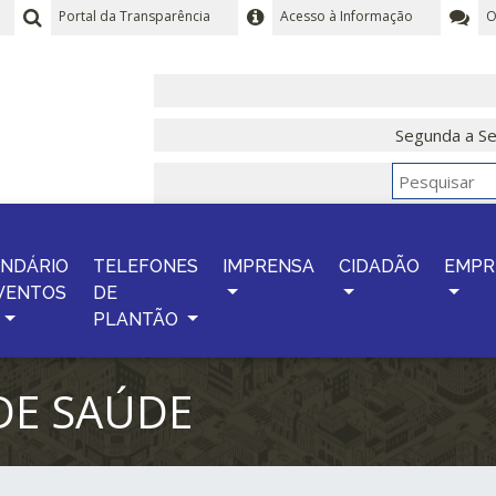
Portal da Transparência
Acesso à Informação
O
Segunda a Se
NDÁRIO
TELEFONES
IMPRENSA
CIDADÃO
EMPR
VENTOS
DE
PLANTÃO
DE SAÚDE