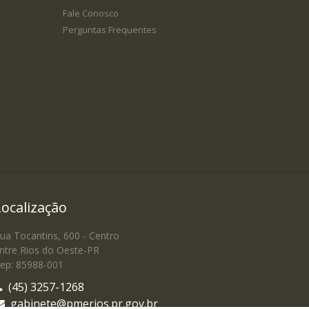
Fale Conosco
Perguntas Frequentes
Localização
ua Tocantins, 600 - Centro
ntre Rios do Oeste-PR
ep: 85988-001
(45) 3257-1268
gabinete@pmerios.pr.gov.br