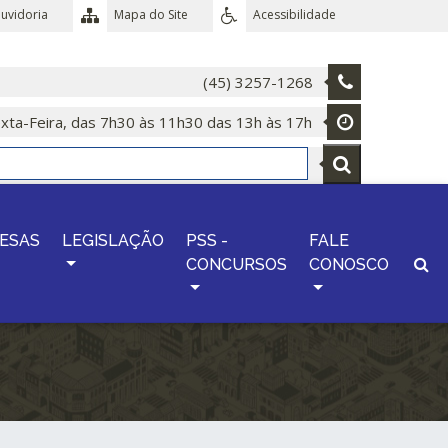
uvidoria
Mapa do Site
Acessibilidade
(45) 3257-1268
xta-Feira, das 7h30 às 11h30 das 13h às 17h
ESAS
LEGISLAÇÃO
PSS -
FALE
CONCURSOS
CONOSCO