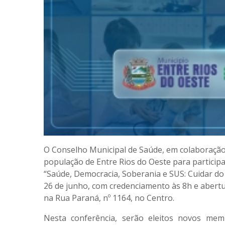
O Conselho Municipal de Saúde, em colaboração 
população de Entre Rios do Oeste para particip
“Saúde, Democracia, Soberania e SUS: Cuidar do 
26 de junho, com credenciamento às 8h e abertura
na Rua Paraná, nº 1164, no Centro.
Nesta conferência, serão eleitos novos mem