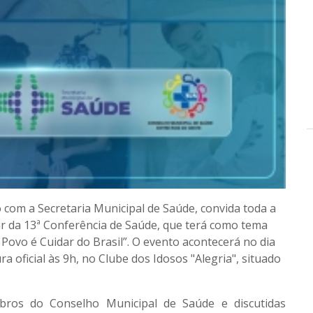
com a Secretaria Municipal de Saúde, convida toda a
ar da 13ª Conferência de Saúde, que terá como tema
Povo é Cuidar do Brasil”. O evento acontecerá no dia
 oficial às 9h, no Clube dos Idosos "Alegria", situado
bros do Conselho Municipal de Saúde e discutidas